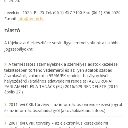
u. 23-25.
Levélcím: 1525. Pf. 75 Tel: (06 1) 457 7100 Fax: (06 1) 356 5520
E-mail:
info@nmhh.hu
ZÁRSZÓ
A tájékoztató elkészítése során figyelemmel voltunk az alábbi
jogszabályokra:
A természetes személyeknek a személyes adatok kezelése
tekintetében történő védelméről és az ilyen adatok szabad
áramlásáról, valamint a 95/46/EK rendelet hatályon kívül
helyezéséről (általános adatvédelmi rendelet) AZ EURÓPAI
PARLAMENT ÉS A TANÁCS (EU) 2016/679 RENDELETE (2016.
április 27.)
2011. évi CXII. törvény – az információs önrendelkezési jogról
és az információszabadságról (a továbbiakban: Infotv.)
2001. évi CVIII. törvény – az elektronikus kereskedelmi