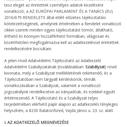
tesz eleget az érintettek személyes adatok kezelésére
vonatkozó, a AZ EURÓPAI PARLAMENT ÉS A TANÁCS (EU)
2016/679 RENDELETE által előírt előzetes tájékoztatási
kötelezettségének, amelynek értelmében a Rendelet vonatkozó
cikkei szerinti minden egyes tájékoztatást tömör, átlátható,
érthető és könnyen hozzáférhető formában, világosan és
közérthetően megfogalmazva kell az adatkezeléssel érintettek
rendelkezésére bocsátani.
A jelen rövid Adatvédelmi Tájékoztató az Adatkezelő
Adatvédelmi Szabályzatának (továbbiakban:
Szabályzat
) rövid
kivonata, mely a Szabályzat mellékletének tekintendő, és a
Tájékoztatóban nem tárgyalt kérdéskörök, témák
vonatkozásában a Szabályzat, valamint a vonatkozó
jogszabályok rendelkezései az irányadóak, és ezekkel együtt
értelmezendő. A Tájékoztató és a Szabályzat teljes
terjedelmében elérhető papír alapon az adatkezelés tényleges
helyszínén, a 8230 Balatonfüred, Vajda János u. 23. sz. alatt.
I. AZ ADATKEZELŐ MEGNEVEZÉSE