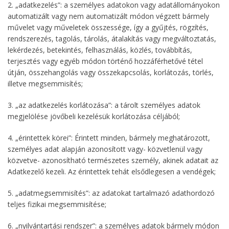
2. „adatkezelés”: a személyes adatokon vagy adatállományokon
automatizált vagy nem automatizált módon végzett bármely
művelet vagy műveletek összessége, így a gyűjtés, rögzítés,
rendszerezés, tagolás, tárolás, átalakítás vagy megváltoztatás,
lekérdezés, betekintés, felhasználás, közlés, továbbítás,
terjesztés vagy egyéb módon történő hozzáférhetővé tétel
útján, összehangolás vagy összekapcsolás, korlátozás, törlés,
illetve megsemmisítés;
3. „az adatkezelés korlátozása”: a tárolt személyes adatok
megjelölése jövőbeli kezelésük korlátozása céljából;
4. „érintettek körei”: Érintett minden, bármely meghatározott,
személyes adat alapján azonosított vagy- közvetlenül vagy
közvetve- azonosítható természetes személy, akinek adatait az
Adatkezelő kezeli. Az érintettek tehát elsődlegesen a vendégek;
5. „adatmegsemmisítés”: az adatokat tartalmazó adathordozó
teljes fizikai megsemmisítése;
6. „nyilvántartási rendszer”: a személyes adatok bármely módon