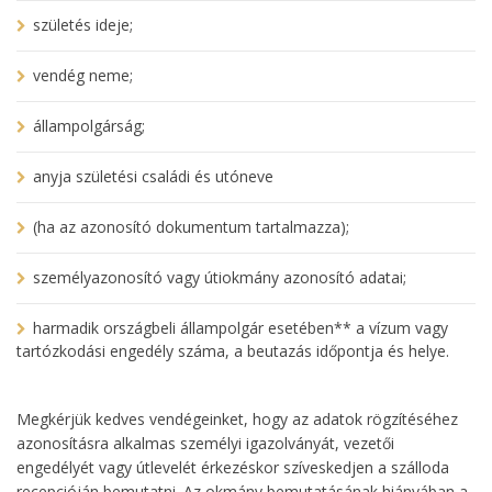
születés ideje;
vendég neme;
állampolgárság;
anyja születési családi és utóneve
(ha az azonosító dokumentum tartalmazza);
személyazonosító vagy útiokmány azonosító adatai;
harmadik országbeli állampolgár esetében** a vízum vagy
tartózkodási engedély száma, a beutazás időpontja és helye.
Megkérjük kedves vendégeinket, hogy az adatok rögzítéséhez
azonosításra alkalmas személyi igazolványát, vezetői
engedélyét vagy útlevelét érkezéskor szíveskedjen a szálloda
recepcióján bemutatni. Az okmány bemutatásának hiányában a