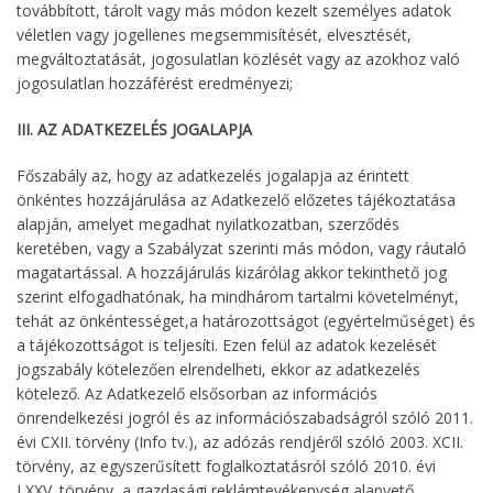
továbbított, tárolt vagy más módon kezelt személyes adatok
véletlen vagy jogellenes megsemmisítését, elvesztését,
megváltoztatását, jogosulatlan közlését vagy az azokhoz való
jogosulatlan hozzáférést eredményezi;
III. AZ ADATKEZELÉS JOGALAPJA
Főszabály az, hogy az adatkezelés jogalapja az érintett
önkéntes hozzájárulása az Adatkezelő előzetes tájékoztatása
alapján, amelyet megadhat nyilatkozatban, szerződés
keretében, vagy a Szabályzat szerinti más módon, vagy ráutaló
magatartással. A hozzájárulás kizárólag akkor tekinthető jog
szerint elfogadhatónak, ha mindhárom tartalmi követelményt,
tehát az önkéntességet,a határozottságot (egyértelműséget) és
a tájékozottságot is teljesíti. Ezen felül az adatok kezelését
jogszabály kötelezően elrendelheti, ekkor az adatkezelés
kötelező. Az Adatkezelő elsősorban az információs
önrendelkezési jogról és az információszabadságról szóló 2011.
évi CXII. törvény (Info tv.), az adózás rendjéről szóló 2003. XCII.
törvény, az egyszerűsített foglalkoztatásról szóló 2010. évi
LXXV. törvény, a gazdasági reklámtevékenység alapvető