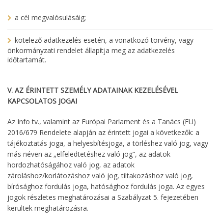
a cél megvalósulásáig;
kötelező adatkezelés esetén, a vonatkozó törvény, vagy
önkormányzati rendelet állapítja meg az adatkezelés
időtartamát.
V. AZ ÉRINTETT SZEMÉLY ADATAINAK KEZELÉSÉVEL
KAPCSOLATOS JOGAI
Az Info tv., valamint az Európai Parlament és a Tanács (EU)
2016/679 Rendelete alapján az érintett jogai a következők: a
tájékoztatás joga, a helyesbítésjoga, a törléshez való jog, vagy
más néven az „elfeledtetéshez való jog”, az adatok
hordozhatóságához való jog, az adatok
zároláshoz/korlátozáshoz való jog, tiltakozáshoz való jog,
bírósághoz fordulás joga, hatósághoz fordulás joga. Az egyes
jogok részletes meghatározásai a Szabályzat 5. fejezetében
kerültek meghatározásra.