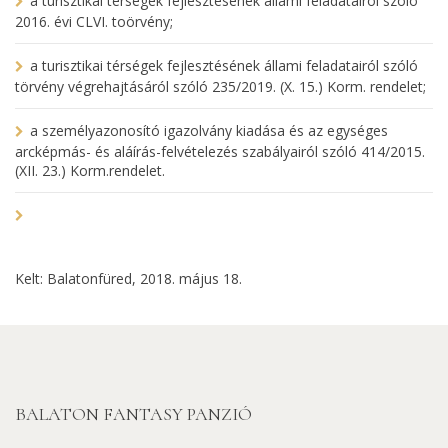
a turisztikai térségek fejlesztésének állami feladatairól szóló
2016. évi CLVI. toörvény;
a turisztikai térségek fejlesztésének állami feladatairól szóló
törvény végrehajtásáról szóló 235/2019. (X. 15.) Korm. rendelet;
a személyazonosító igazolvány kiadása és az egységes
arcképmás- és aláírás-felvételezés szabályairól szóló 414/2015.
(XII. 23.) Korm.rendelet.
Kelt: Balatonfüred, 2018. május 18.
BALATON FANTASY PANZIÓ