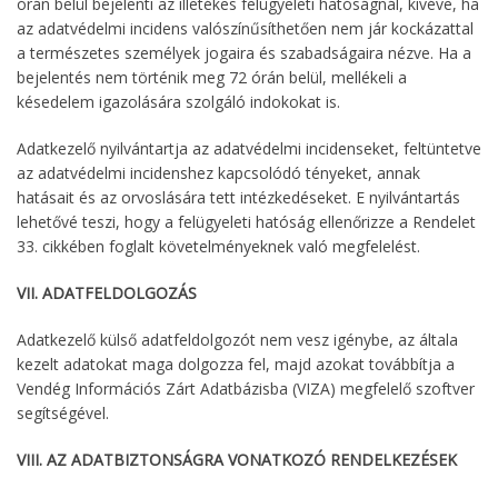
órán belül bejelenti az illetékes felügyeleti hatóságnál, kivéve, ha
az adatvédelmi incidens valószínűsíthetően nem jár kockázattal
a természetes személyek jogaira és szabadságaira nézve. Ha a
bejelentés nem történik meg 72 órán belül, mellékeli a
késedelem igazolására szolgáló indokokat is.
Adatkezelő nyilvántartja az adatvédelmi incidenseket, feltüntetve
az adatvédelmi incidenshez kapcsolódó tényeket, annak
hatásait és az orvoslására tett intézkedéseket. E nyilvántartás
lehetővé teszi, hogy a felügyeleti hatóság ellenőrizze a Rendelet
33. cikkében foglalt követelményeknek való megfelelést.
VII. ADATFELDOLGOZÁS
Adatkezelő külső adatfeldolgozót nem vesz igénybe, az általa
kezelt adatokat maga dolgozza fel, majd azokat továbbítja a
Vendég Információs Zárt Adatbázisba (VIZA) megfelelő szoftver
segítségével.
VIII. AZ ADATBIZTONSÁGRA VONATKOZÓ RENDELKEZÉSEK