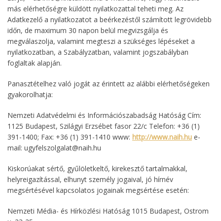
más elérhetőségre küldött nyilatkozattal teheti meg. Az
Adatkezelő a nyilatkozatot a beérkezéstől számított legrövidebb
időn, de maximum 30 napon belül megvizsgálja és
megválaszolja, valamint megteszi a szükséges lépéseket a
nyilatkozatban, a Szabályzatban, valamint jogszabályban
foglaltak alapján.
Panasztételhez való jogát az érintett az alábbi elérhetőségeken
gyakorolhatja:
Nemzeti Adatvédelmi és Információszabadság Hatóság Cím:
1125 Budapest, Szilágyi Erzsébet fasor 22/c Telefon: +36 (1)
391-1400; Fax: +36 (1) 391-1410 www:
http://www.naih.hu
e-
mail: ugyfelszolgalat@naih.hu
Kiskorúakat sértő, gyűlöletkeltő, kirekesztő tartalmakkal,
helyreigazítással, elhunyt személy jogaival, jó hírnév
megsértésével kapcsolatos jogainak megsértése esetén:
Nemzeti Média- és Hírközlési Hatóság 1015 Budapest, Ostrom