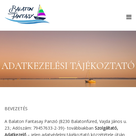
ADATKEZELÉSI TÁJÉKOZTATÓ
BEVEZETÉS
A Balaton Fantasay Panzió (8230 Balatonfüred, Vajda János u.
23.; Adószám: 79457633-2-39)- továbbiakban
Szolgáltató,
Adatkezelő
– jelen adatvédelmi tájékoztató közzététele útján