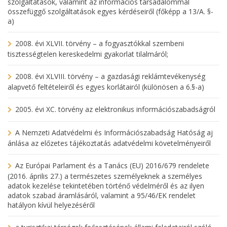
szolgáltatások, valamint az információs társadalommal
összefüggő szolgáltatások egyes kérdéseiről (főképp a 13/A. §-
a)
2008. évi XLVII. törvény – a fogyasztókkal szembeni
tisztességtelen kereskedelmi gyakorlat tilalmáról;
2008. évi XLVIII. törvény – a gazdasági reklámtevékenység
alapvető feltételeiről és egyes korlátairól (különösen a 6.§-a)
2005. évi XC. törvény az elektronikus információszabadságról
A Nemzeti Adatvédelmi és Információszabadság Hatóság aj
ánlása az előzetes tájékoztatás adatvédelmi követelményeiről
Az Európai Parlament és a Tanács (EU) 2016/679 rendelete
(2016. április 27.) a természetes személyeknek a személyes
adatok kezelése tekintetében történő védelméről és az ilyen
adatok szabad áramlásáról, valamint a 95/46/EK rendelet
hatályon kívül helyezéséről