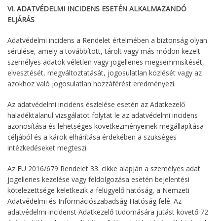
VI. ADATVÉDELMI INCIDENS ESETÉN ALKALMAZANDÓ
ELJÁRÁS
Adatvédelmi incidens a Rendelet értelmében a biztonság olyan
sérülése, amely a továbbított, tárolt vagy más módon kezelt
személyes adatok véletlen vagy jogellenes megsemmisítését,
elvesztését, megváltoztatását, jogosulatlan közlését vagy az
azokhoz való jogosulatlan hozzáférést eredményezi.
Az adatvédelmi incidens észlelése esetén az Adatkezelő
haladéktalanul vizsgálatot folytat le az adatvédelmi incidens
azonosítása és lehetséges következményeinek megállapítása
céljából és a károk elhárítása érdekében a szükséges
intézkedéseket megteszi.
Az EU 2016/679 Rendelet 33. cikke alapján a személyes adat
jogellenes kezelése vagy feldolgozása esetén bejelentési
kötelezettsége keletkezik a felügyelő hatóság, a Nemzeti
Adatvédelmi és Információszabadság Hatóság felé. Az
adatvédelmi incidenst Adatkezelő tudomására jutást követő 72