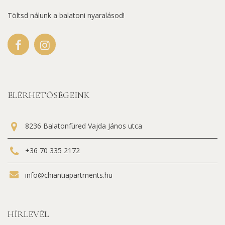
Töltsd nálunk a balatoni nyaralásod!
ELÉRHETŐSÉGEINK
8236 Balatonfüred Vajda János utca
+36 70 335 2172
info@chiantiapartments.hu
HÍRLEVÉL