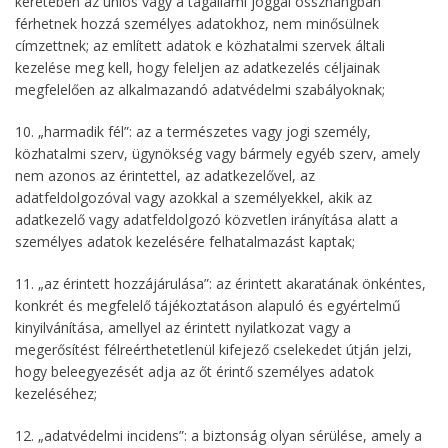
keretében az uniós vagy a tagállami joggal összhangban
férhetnek hozzá személyes adatokhoz, nem minősülnek
címzettnek; az említett adatok e közhatalmi szervek általi
kezelése meg kell, hogy feleljen az adatkezelés céljainak
megfelelően az alkalmazandó adatvédelmi szabályoknak;
10. „harmadik fél”: az a természetes vagy jogi személy,
közhatalmi szerv, ügynökség vagy bármely egyéb szerv, amely
nem azonos az érintettel, az adatkezelővel, az
adatfeldolgozóval vagy azokkal a személyekkel, akik az
adatkezelő vagy adatfeldolgozó közvetlen irányítása alatt a
személyes adatok kezelésére felhatalmazást kaptak;
11. „az érintett hozzájárulása”: az érintett akaratának önkéntes,
konkrét és megfelelő tájékoztatáson alapuló és egyértelmű
kinyilvánítása, amellyel az érintett nyilatkozat vagy a
megerősítést félreérthetetlenül kifejező cselekedet útján jelzi,
hogy beleegyezését adja az őt érintő személyes adatok
kezeléséhez;
12. „adatvédelmi incidens”: a biztonság olyan sérülése, amely a