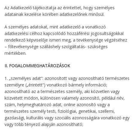
Az Adatkezelő tájékoztatja az érintettet, hogy személyes
adatainak kezelése körében adatkezelőnek minősül.
A személyes adatokat, mint adatkezelő a vonatkozó
adatkezelési célhoz kapcsolódó hozzáférési jogosultságokkal
rendelkező képviselője ismeri meg, a tevékenysége végzéséhez
– főtevékenysége szálláshely szolgáltatás- szükséges
mértékben.
II. FOGALOMMEGHATÁROZÁSOK
1. „személyes adat”: azonosított vagy azonosítható természetes
személyre („érintett”) vonatkozó bármely információ;
azonosítható az a természetes személy, aki közvetlen vagy
közvetett módon, különösen valamely azonosító, például név,
szám, helymeghatározó adat, online azonosító vagy a
természetes személy testi, fiziológiai, genetikai, szellemi,
gazdasági, kulturális vagy szociális azonosságára vonatkozó egy
vagy több tényező alapján azonosítható;