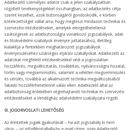
Adatkezelő személyes adatot csak a jelen szabályzatban
rögzített tevékenységekkel összhangban, az adatkezelés célja
szerint kezelhet, azok biztonságáról gondoskodik, e körben
kötelezettséget vállal arra, hogy megteszi mindazon technikai és
szervezési intézkedéseket, amelyek elengedhetetlenül
szükségesek az adatbiztonságra vonatkozó jogszabályok, adat-
és titokvédelmi szabályok érvényre juttatásához, illetőleg
kialakítja a fentiekben meghatározott jogszabályok
érvényesüléséhez szükséges eljárási szabályokat. Adatkezelő az
adatokat megfelelő intézkedésekkel védi a jogosulatlan
hozzáférés, megváltoztatás, továbbítás, nyilvánosságra hozatal,
törlés vagy megsemmisítés, valamint a véletlen megsemmisülés
és sérülés, továbbá az alkalmazott technika megváltozásából
fakadó hozzáférhetetlenné válás ellen. Adatkezelő által az
adatbiztonság érdekében végrehajtandó technikai és szervezési
intézkedéseket a Vendégház adatvédelmi szabályzata rögzíti.
IX. JOGORVOSLATI LEHETŐSÉG
Az érintettek jogaik gyakorlását – ha azt jogszabály ki nem
zárja, – az info@kristallvilla.hu e-mail címre, vagy Adatkezelő