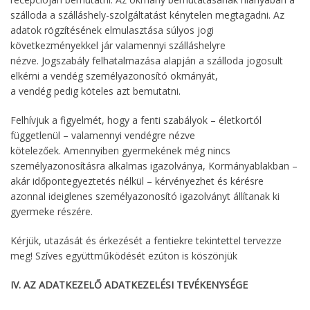
szálloda a szálláshely-szolgáltatást kénytelen megtagadni. Az
adatok rögzítésének elmulasztása súlyos jogi
következményekkel jár valamennyi szálláshelyre
nézve. Jogszabály felhatalmazása alapján a szálloda jogosult
elkérni a vendég személyazonosító okmányát,
a vendég pedig köteles azt bemutatni.
Felhívjuk a figyelmét, hogy a fenti szabályok – életkortól
függetlenül – valamennyi vendégre nézve
kötelezőek. Amennyiben gyermekének még nincs
személyazonosításra alkalmas igazolványa, Kormányablakban –
akár időpontegyeztetés nélkül – kérvényezhet és kérésre
azonnal ideiglenes személyazonosító igazolványt állítanak ki
gyermeke részére.
Kérjük, utazását és érkezését a fentiekre tekintettel tervezze
meg! Szíves együttműködését ezúton is köszönjük
IV. AZ ADATKEZELŐ ADATKEZELÉSI TEVÉKENYSÉGE